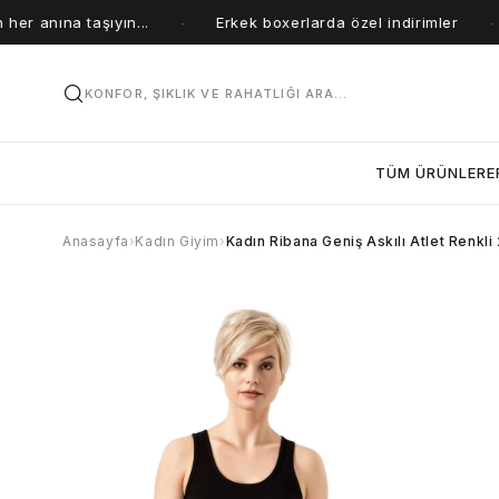
r anına taşıyın...
Erkek boxerlarda özel indirimler
·
·
KONFOR, ŞIKLIK VE RAHATLIĞI ARA...
TÜM ÜRÜNLER
E
Anasayfa
›
Kadın Giyim
›
Kadın Ribana Geniş Askılı Atlet Renkl