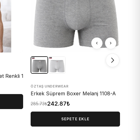
ÖZTA
Erke
139
let Renkli 1094-A
ÖZTAŞ UNDERWEAR
Erkek Süprem Boxer Melanj 1108-A
242.87₺
285.73₺
SEPETE EKLE