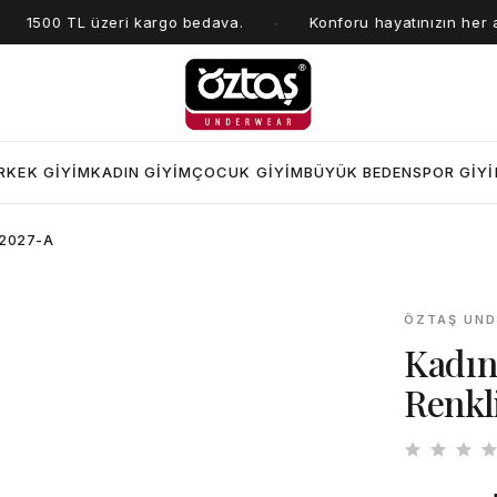
1500 TL üzeri kargo bedava.
Konforu hayatınızın her anın
·
RKEK GİYİM
KADIN GİYİM
ÇOCUK GİYİM
BÜYÜK BEDEN
SPOR GİY
i 2027-A
ÖZTAŞ UN
Kadın
Renkl