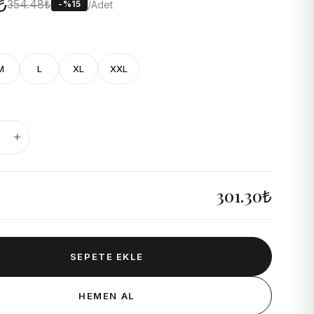
₺
354.48₺
/Adet
-%15
M
L
XL
XXL
301.30₺
SEPETE EKLE
HEMEN AL