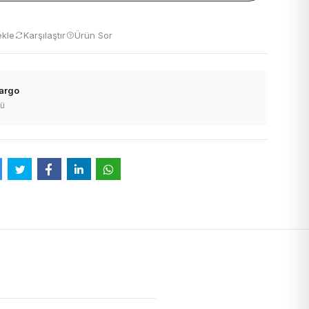
ekle
Karşılaştır
Ürün Sor
Kargo
nü