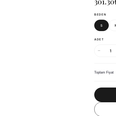
301.30
BEDEN
S
ADET
Toplam Fiyat