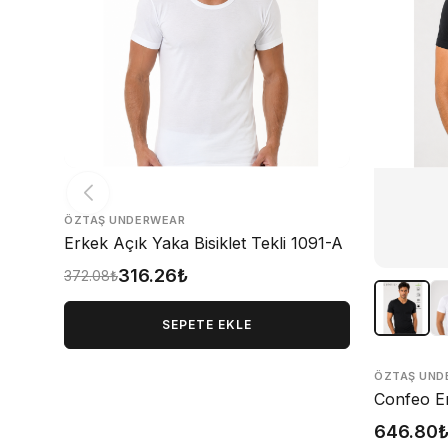
ÖZTAŞ UNDERWEAR
Erkek Açık Yaka Bisiklet Tekli 1091-A
316.26₺
372.08₺
SEPETE EKLE
ÖZTAŞ UND
Confeo E
646.80