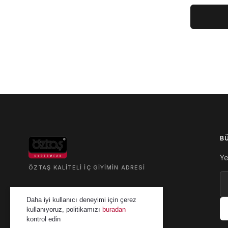
B
Ye
ÖZTAŞ KALITELI IÇ GIYIMIN ADRESI
+90 212 674 01 40
Daha iyi kullanıcı deneyimi için çerez
kullanıyoruz, politikamızı
buradan
info@oztasshop.com
kontrol edin