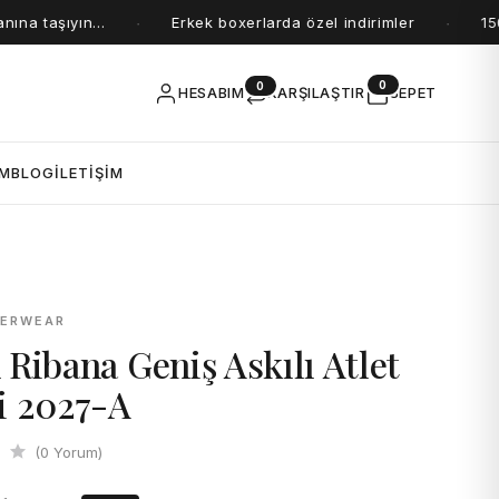
a taşıyın...
Erkek boxerlarda özel indirimler
1500
·
·
0
0
HESABIM
KARŞILAŞTIR
SEPET
İM
BLOG
İLETİŞİM
DERWEAR
 Ribana Geniş Askılı Atlet
i 2027-A
(0 Yorum)