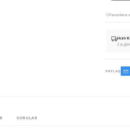
Favorilere 
Hızlı 
2 iş gü
PAYLAŞ
R
SORULAR