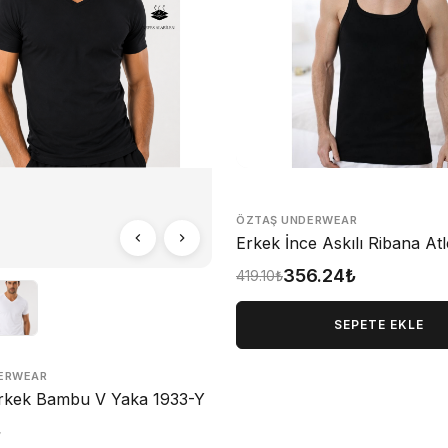
ÖZTAŞ UNDERWEAR
Erkek İnce Askılı Ribana At
356.24₺
419.10₺
SEPETE EKLE
ERWEAR
rkek Bambu V Yaka 1933-Y
₺