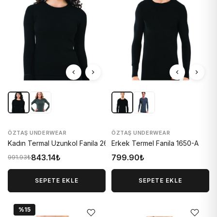
ÖZTAŞ UNDERWEAR
ÖZTAŞ UNDERWEAR
Kadın Termal Uzunkol Fanila 2660-A
Erkek Termel Fanila 1650-A
843.14₺
799.90₺
991.93₺
SEPETE EKLE
SEPETE EKLE
%15