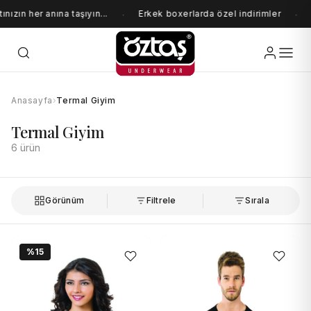
ızın her anına taşıyın...
Erkek boxerlarda özel indirimler
·
·
Anasayfa
›
Termal Giyim
Termal Giyim
6 ürün
Görünüm
Filtrele
Sırala
%15