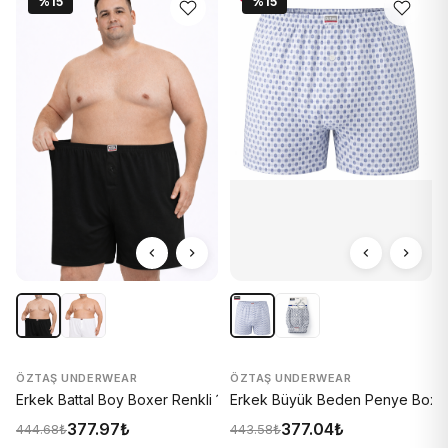
%15
%15
ÖZTAŞ UNDERWEAR
ÖZTAŞ UNDERWEAR
Erkek Battal Boy Boxer Renkli 1131-A
Erkek Büyük Beden Penye Boxer 
377.97₺
377.04₺
444.68₺
443.58₺