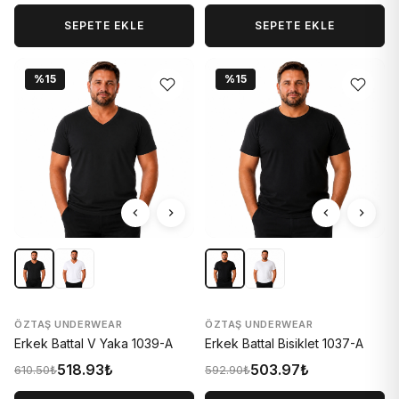
SEPETE EKLE
SEPETE EKLE
%15
%15
ÖZTAŞ UNDERWEAR
ÖZTAŞ UNDERWEAR
Erkek Battal V Yaka 1039-A
Erkek Battal Bisiklet 1037-A
518.93₺
503.97₺
610.50₺
592.90₺