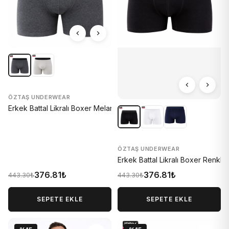
ÖZTAŞ UNDERWEAR
Erkek Battal Likralı Boxer Melanj 1720-A
ÖZTAŞ UNDERWEAR
Erkek Battal Likralı Boxer Renkli 
376.81₺
376.81₺
443.30₺
443.30₺
SEPETE EKLE
SEPETE EKLE