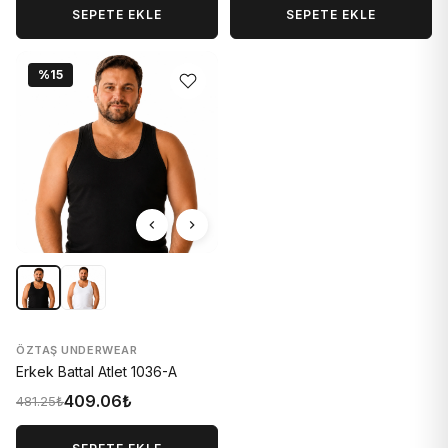
SEPETE EKLE
SEPETE EKLE
%15
ÖZTAŞ UNDERWEAR
Erkek Battal Atlet 1036-A
409.06₺
481.25₺