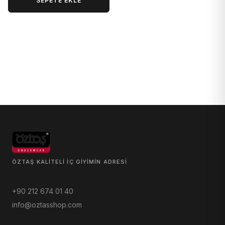
SEPETE EKLE
ÖZTAŞ KALITELI IÇ GIYIMIN ADRESI
+90 212 674 01 40
info@oztasshop.com