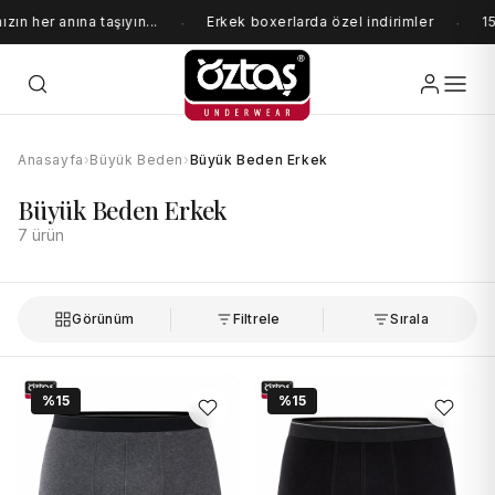
ın her anına taşıyın...
Erkek boxerlarda özel indirimler
15
·
·
Anasayfa
›
Büyük Beden
›
Büyük Beden Erkek
Büyük Beden Erkek
7 ürün
Görünüm
Filtrele
Sırala
%15
%15